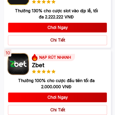
Thưởng 130% cho cược slot vào dịp lễ, tối
đa 2.222.222 VNĐ
Chơi Ngay
Chi Tiết
10
NẠP RÚT NHANH
Zbet
Thưởng 100% cho cược đầu tiên tối đa
2.000.000 VNĐ
Chơi Ngay
Chi Tiết