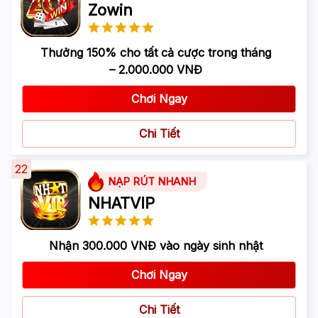
Zowin
Thưởng 150% cho tất cả cược trong tháng
– 2.000.000 VNĐ
Chơi Ngay
Chi Tiết
22
NẠP RÚT NHANH
NHATVIP
Nhận 300.000 VNĐ vào ngày sinh nhật
Chơi Ngay
Chi Tiết