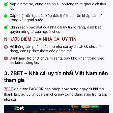
Nạp rút tốc độ, cung cấp nhiều phương thức giao dịch tiện
lợi.
Cập nhật liên tục các kèo đấu thể thao trên khắp sân cỏ
trong và ngoài nước.
Chính sách bảo mật của
nhà cái uy tín
rõ ràng, đảm bảo
quyền riêng tư của người chơi.
NHƯỢC ĐIỂM CỦA NHÀ CÁI UY TÍN
Hệ thống sản phẩm của top
nhà cái uy tín
UK88 chưa đa
dạng, cần update thêm các game mới.
Danh mục trò chơi chưa rõ ràng, gây khó khăn trong việc
tìm kiếm thông tin.
3. ZBET – Nhà cái uy tín nhất Việt Nam nên
tham gia
ZBET
đã được PAGCOR cấp phép hoạt động ngay từ khi mới
thành lập. Sự uy tín của sân chơi này xứng đáng nằm trong
top
nhà cái
.