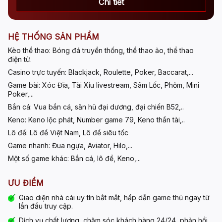
Chi tiết
HỆ THỐNG SẢN PHẨM
Kèo thể thao:
Bóng đá truyền thống, thể thao ảo, thể thao
điện tử.
Casino trực tuyến:
Blackjack, Roulette, Poker, Baccarat,...
Game bài:
Xóc Đĩa, Tài Xỉu livestream, Sâm Lốc, Phỏm, Mini
Poker,...
Bắn cá:
Vua bắn cá, săn hũ đại dương, đại chiến B52,..
Keno:
Keno lộc phát, Number game 79, Keno thần tài,..
Lô đề:
Lô đề Việt Nam, Lô đề siêu tốc
Game nhanh:
Đua ngựa, Aviator, Hilo,...
Một số game khác:
Bắn cá, lô đề, Keno,...
ƯU ĐIỂM
Giao diện
nhà cái uy tín
bắt mắt, hấp dẫn game thủ ngay từ
lần đầu truy cập.
Dịch vụ chất lượng, chăm sóc khách hàng 24/24, phản hồi