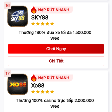
16
NẠP RÚT NHANH
SKY88
Thưởng 180% đua xe tối đa 1.500.000
VNĐ
Chơi Ngay
Chi Tiết
17
NẠP RÚT NHANH
Xo88
Thưởng 100% casino trực tiếp 2.000.000
VNĐ