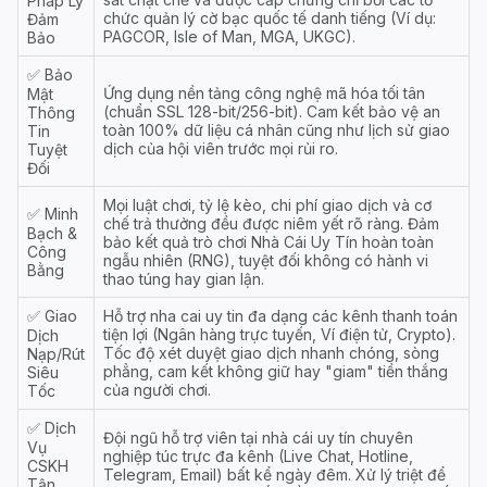
Pháp Lý
chức quản lý cờ bạc quốc tế danh tiếng (Ví dụ:
Đảm
PAGCOR, Isle of Man, MGA, UKGC).
Bảo
✅ Bảo
Ứng dụng nền tảng công nghệ mã hóa tối tân
Mật
(chuẩn SSL 128-bit/256-bit). Cam kết bảo vệ an
Thông
toàn 100% dữ liệu cá nhân cũng như lịch sử giao
Tin
dịch của hội viên trước mọi rủi ro.
Tuyệt
Đối
Mọi luật chơi, tỷ lệ kèo, chi phí giao dịch và cơ
✅ Minh
chế trả thưởng đều được niêm yết rõ ràng. Đảm
Bạch &
bảo kết quả trò chơi
Nhà Cái Uy Tín
hoàn toàn
Công
ngẫu nhiên (RNG), tuyệt đối không có hành vi
Bằng
thao túng hay gian lận.
✅ Giao
Hỗ trợ
nha cai uy tin
đa dạng các kênh thanh toán
tiện lợi (Ngân hàng trực tuyến, Ví điện tử, Crypto).
Dịch
Tốc độ xét duyệt giao dịch nhanh chóng, sòng
Nạp/Rút
phẳng, cam kết không giữ hay "giam" tiền thắng
Siêu
của người chơi.
Tốc
✅ Dịch
Đội ngũ hỗ trợ viên tại
nhà cái uy tín
chuyên
Vụ
nghiệp túc trực đa kênh (Live Chat, Hotline,
CSKH
Telegram, Email) bất kể ngày đêm. Xử lý triệt để
Tận