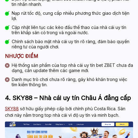
tin nhắn nhanh.
Nạp rút tốc độ, cung cấp nhiều phương thức giao dịch tiện
lợi.
Cập nhật liên tục các kèo đấu thể thao của
nhà cái uy tín
trên khắp sân cỏ trong và ngoài nước.
Chính sách bảo mật
nhà cái uy tín
rõ ràng, đảm bảo quyền
riêng tư của người chơi.
NHƯỢC ĐIỂM
Hệ thống sản phẩm của top
nhà cái uy tín bet
ZBET chưa đa
dạng, cần update thêm các game mới.
Danh mục trò chơi chưa rõ ràng, gây khó khăn trong việc
tìm kiếm thông tin.
4. SKY88 – Nhà cái uy tín Châu Á đẳng cấp
SKY88
sở hữu giấy phép cấp bởi chính phủ Costa Rica. Sân
chơi này nằm trong
top nhà cái vì độ uy tín và minh bạch
.