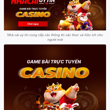
Nhà cái uy tín cung cấp các thông tin xác thực và hữu ích cho
người mới