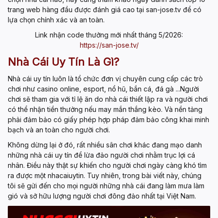
trang web hàng đầu được đánh giá cao tại san-jose.tv để có
lựa chọn chính xác và an toàn.
Link nhận code thưởng mới nhất tháng 5/2026:
https://san-jose.tv/
Nhà Cái Uy Tín Là Gì?
Nhà cái uy tín
luôn là tổ chức đơn vị chuyên cung cấp các trò
chơi như casino online, esport, nổ hũ, bắn cá, đá gà ...Người
chơi sẽ tham gia với tỉ lệ ăn do nhà cái thiết lập ra và người chơi
có thể nhận tiền thưởng nếu may mắn thắng kèo. Và nền tảng
phải đảm bảo có giấy phép hợp pháp đảm bảo công khai minh
bạch và an toàn cho người chơi.
Không dừng lại ở đó, rất nhiều sân chơi khác đang mạo danh
những
nhà cái uy tín
để lừa đảo người chơi nhằm trục lợi cá
nhân. Điều này thật sự khiến cho người chơi ngày càng khó tìm
ra được một
nhacaiuytin
. Tuy nhiên, trong bài viết này, chúng
tôi sẽ gửi đến cho mọi người những nhà cái đang làm mưa làm
gió và sở hữu lượng người chơi đông đảo nhất tại Việt Nam.