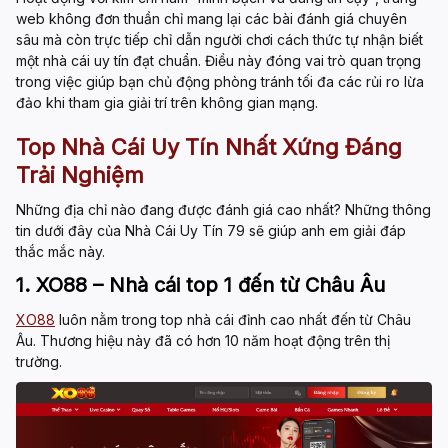
web không đơn thuần chỉ mang lại các bài đánh giá chuyên
sâu mà còn trực tiếp chỉ dẫn người chơi cách thức tự nhận biết
một
nhà cái uy tín
đạt chuẩn. Điều này đóng vai trò quan trọng
trong việc giúp bạn chủ động phòng tránh tối đa các rủi ro lừa
đảo khi tham gia giải trí trên không gian mạng.
Top Nhà Cái Uy Tín Nhất Xứng Đáng
Trải Nghiệm
Những địa chỉ
nào đang được đánh giá cao nhất? Những thông
tin dưới đây của
Nhà Cái Uy Tín 79
sẽ giúp anh em giải đáp
thắc mắc này.
1. XO88 – Nhà cái top 1 đến từ Châu Âu
XO88
luôn nằm trong
top nhà cái đỉnh cao
nhất đến từ Châu
Âu. Thương hiệu này đã có hơn 10 năm hoạt động trên thị
trường.