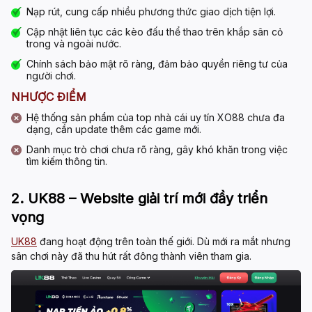
Nạp rút, cung cấp nhiều phương thức giao dịch tiện lợi.
Cập nhật liên tục các kèo đấu thể thao trên khắp sân cỏ
trong và ngoài nước.
Chính sách bảo mật rõ ràng, đảm bảo quyền riêng tư của
người chơi.
NHƯỢC ĐIỂM
Hệ thống sản phẩm của
top nhà cái uy tín
XO88 chưa đa
dạng, cần update thêm các game mới.
Danh mục trò chơi chưa rõ ràng, gây khó khăn trong việc
tìm kiếm thông tin.
2. UK88 – Website giải trí mới đầy triển
vọng
UK88
đang hoạt động trên toàn thế giới. Dù mới ra mắt nhưng
sân chơi này đã thu hút rất đông thành viên tham gia.