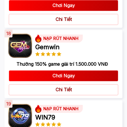
Chơi Ngay
Chi Tiết
18
NẠP RÚT NHANH
Gemwin
Thưởng 150% game giải trí 1.500.000 VNĐ
Chơi Ngay
Chi Tiết
19
NẠP RÚT NHANH
WIN79