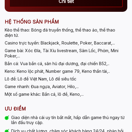
Chi tiết
HỆ THỐNG SẢN PHẨM
Kèo thể thao:
Bóng đá truyền thống, thể thao ảo, thể thao
điện tử.
Casino trực tuyến:
Blackjack, Roulette, Poker, Baccarat,...
Game bài:
Xóc Đĩa, Tài Xỉu livestream, Sâm Lốc, Phỏm, Mini
Poker,...
Bắn cá:
Vua bắn cá, săn hũ đại dương, đại chiến B52,..
Keno:
Keno lộc phát, Number game 79, Keno thần tài,..
Lô đề:
Lô đề Việt Nam, Lô đề siêu tốc
Game nhanh:
Đua ngựa, Aviator, Hilo,...
Một số game khác:
Bắn cá, lô đề, Keno,...
ƯU ĐIỂM
Giao diện
nhà cái uy tín
bắt mắt, hấp dẫn game thủ ngay từ
lần đầu truy cập.
Dịch vụ chất lượng, chăm sóc khách hàng 24/24, phản hồi