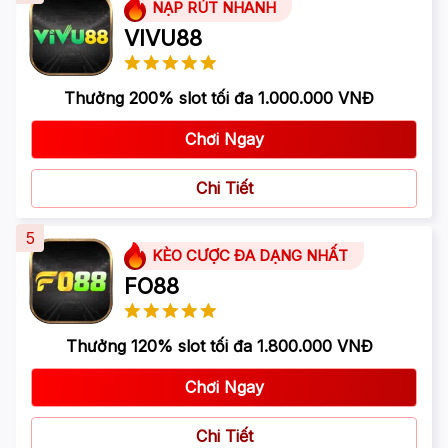
NẠP RÚT NHANH
VIVU88
Thưởng 200% slot tối đa 1.000.000 VNĐ
Chơi Ngay
Chi Tiết
5
KÈO CƯỢC ĐA DẠNG NHẤT
FO88
Thưởng 120% slot tối đa 1.800.000 VNĐ
Chơi Ngay
Chi Tiết