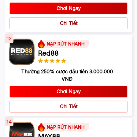
Chơi Ngay
Chi Tiết
13
NẠP RÚT NHANH
Red88
Thưởng 250% cược đầu tiên 3.000.000
VNĐ
Chơi Ngay
Chi Tiết
14
NẠP RÚT NHANH
MAY88