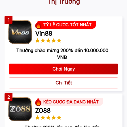
Thị Trường
1
TỶ LỆ CƯỢC TỐT NHẤT
Vin88
Thưởng chào mừng 200% đến 10.000.000
VNĐ
Chơi Ngay
Chi Tiết
2
KÈO CƯỢC ĐA DẠNG NHẤT
ZO88