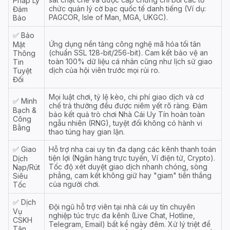
Pháp Lý
chức quản lý cờ bạc quốc tế danh tiếng (Ví dụ:
Đảm
PAGCOR, Isle of Man, MGA, UKGC).
Bảo
✅ Bảo
Ứng dụng nền tảng công nghệ mã hóa tối tân
Mật
(chuẩn SSL 128-bit/256-bit). Cam kết bảo vệ an
Thông
toàn 100% dữ liệu cá nhân cũng như lịch sử giao
Tin
dịch của hội viên trước mọi rủi ro.
Tuyệt
Đối
Mọi luật chơi, tỷ lệ kèo, chi phí giao dịch và cơ
✅ Minh
chế trả thưởng đều được niêm yết rõ ràng. Đảm
Bạch &
bảo kết quả trò chơi
Nhà Cái Uy Tín
hoàn toàn
Công
ngẫu nhiên (RNG), tuyệt đối không có hành vi
Bằng
thao túng hay gian lận.
✅ Giao
Hỗ trợ
nha cai uy tin
đa dạng các kênh thanh toán
tiện lợi (Ngân hàng trực tuyến, Ví điện tử, Crypto).
Dịch
Tốc độ xét duyệt giao dịch nhanh chóng, sòng
Nạp/Rút
phẳng, cam kết không giữ hay "giam" tiền thắng
Siêu
của người chơi.
Tốc
✅ Dịch
Đội ngũ hỗ trợ viên tại
nhà cái uy tín
chuyên
Vụ
nghiệp túc trực đa kênh (Live Chat, Hotline,
CSKH
Telegram, Email) bất kể ngày đêm. Xử lý triệt để
Tận