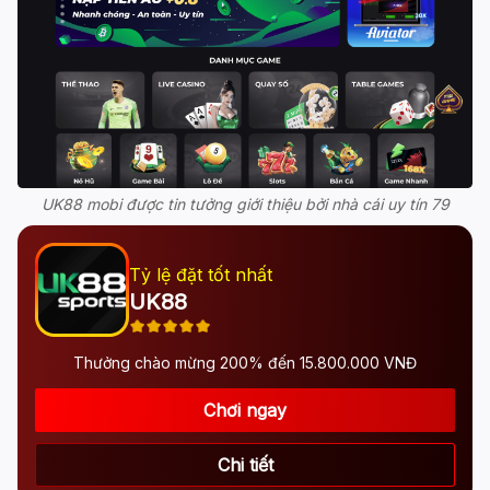
UK88 mobi được tin tưởng giới thiệu bởi nhà cái uy tín 79
Tỷ lệ đặt tốt nhất
UK88
Thưởng chào mừng 200% đến 15.800.000 VNĐ
Chơi ngay
Chi tiết