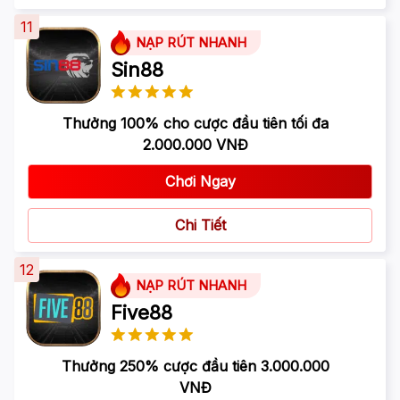
11
NẠP RÚT NHANH
Sin88
Thưởng 100% cho cược đầu tiên tối đa
2.000.000 VNĐ
Chơi Ngay
Chi Tiết
12
NẠP RÚT NHANH
Five88
Thưởng 250% cược đầu tiên 3.000.000
VNĐ