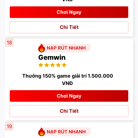
Chơi Ngay
Chi Tiết
18
NẠP RÚT NHANH
Gemwin
Thưởng 150% game giải trí 1.500.000
VNĐ
Chơi Ngay
Chi Tiết
19
NẠP RÚT NHANH