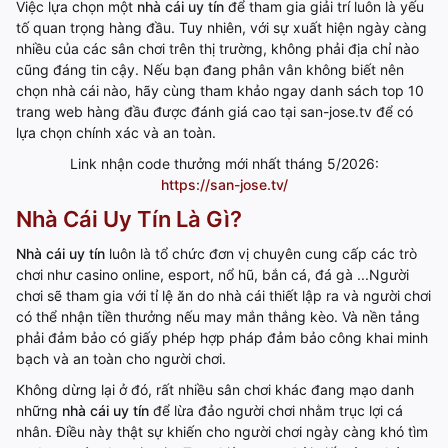
Việc lựa chọn một
nhà cái uy tín
để tham gia giải trí luôn là yếu
tố quan trọng hàng đầu. Tuy nhiên, với sự xuất hiện ngày càng
nhiều của các sân chơi trên thị trường, không phải địa chỉ nào
cũng đáng tin cậy. Nếu bạn đang phân vân không biết nên
chọn nhà cái nào, hãy cùng tham khảo ngay danh sách top 10
trang web hàng đầu được đánh giá cao tại san-jose.tv để có
lựa chọn chính xác và an toàn.
Link nhận code thưởng mới nhất tháng 5/2026:
https://san-jose.tv/
Nhà Cái Uy Tín Là Gì?
Nhà cái uy tín
luôn là tổ chức đơn vị chuyên cung cấp các trò
chơi như casino online, esport, nổ hũ, bắn cá, đá gà ...Người
chơi sẽ tham gia với tỉ lệ ăn do nhà cái thiết lập ra và người chơi
có thể nhận tiền thưởng nếu may mắn thắng kèo. Và nền tảng
phải đảm bảo có giấy phép hợp pháp đảm bảo công khai minh
bạch và an toàn cho người chơi.
Không dừng lại ở đó, rất nhiều sân chơi khác đang mạo danh
những
nhà cái uy tín
để lừa đảo người chơi nhằm trục lợi cá
nhân. Điều này thật sự khiến cho người chơi ngày càng khó tìm