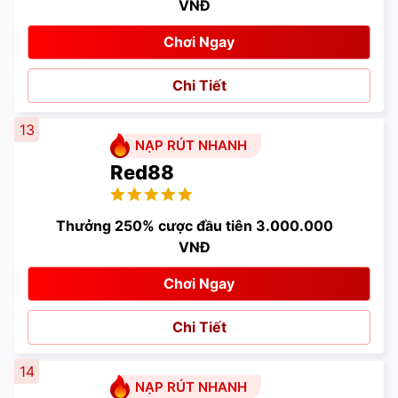
VNĐ
Chơi Ngay
Chi Tiết
13
NẠP RÚT NHANH
Red88
Thưởng 250% cược đầu tiên 3.000.000
VNĐ
Chơi Ngay
Chi Tiết
14
NẠP RÚT NHANH