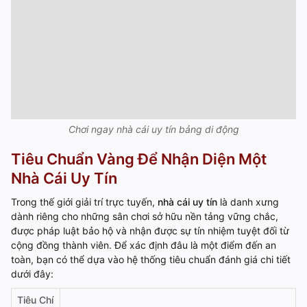
Chơi ngay nhà cái uy tín bảng di động
Tiêu Chuẩn Vàng Để Nhận Diện Một
Nhà Cái Uy Tín
Trong thế giới giải trí trực tuyến,
nhà cái uy tín
là danh xưng
dành riêng cho những sân chơi sở hữu nền tảng vững chắc,
được pháp luật bảo hộ và nhận được sự tín nhiệm tuyệt đối từ
cộng đồng thành viên. Để xác định đâu là một điểm đến an
toàn, bạn có thể dựa vào hệ thống tiêu chuẩn đánh giá chi tiết
dưới đây:
Tiêu Chí