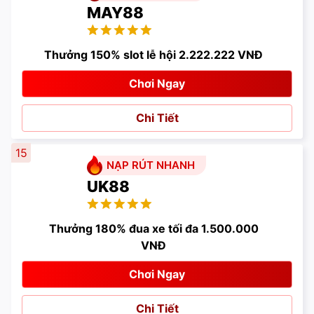
MAY88
Thưởng 150% slot lễ hội 2.222.222 VNĐ
Chơi Ngay
Chi Tiết
15
NẠP RÚT NHANH
UK88
Thưởng 180% đua xe tối đa 1.500.000
VNĐ
Chơi Ngay
Chi Tiết