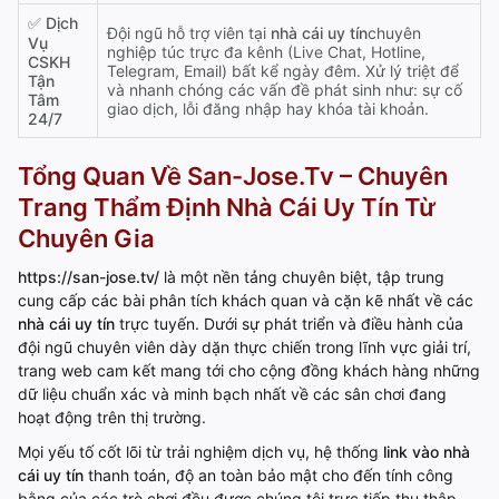
✅ Dịch
Đội ngũ hỗ trợ viên tại
nhà cái uy tín
chuyên
Vụ
nghiệp túc trực đa kênh (Live Chat, Hotline,
CSKH
Telegram, Email) bất kể ngày đêm. Xử lý triệt để
Tận
và nhanh chóng các vấn đề phát sinh như: sự cố
Tâm
giao dịch, lỗi đăng nhập hay khóa tài khoản.
24/7
Tổng Quan Về
San-Jose.tv
– Chuyên
Trang Thẩm Định Nhà Cái Uy Tín Từ
Chuyên Gia
https://san-jose.tv/
là một nền tảng chuyên biệt, tập trung
cung cấp các bài phân tích khách quan và cặn kẽ nhất về các
nhà cái uy tín
trực tuyến. Dưới sự phát triển và điều hành của
đội ngũ chuyên viên dày dặn thực chiến trong lĩnh vực giải trí,
trang web cam kết mang tới cho cộng đồng khách hàng những
dữ liệu chuẩn xác và minh bạch nhất về các sân chơi đang
hoạt động trên thị trường.
Mọi yếu tố cốt lõi từ trải nghiệm dịch vụ, hệ thống
link vào
nhà
cái uy tín
thanh toán, độ an toàn bảo mật cho đến tính công
bằng của các trò chơi đều được chúng tôi trực tiếp thu thập,