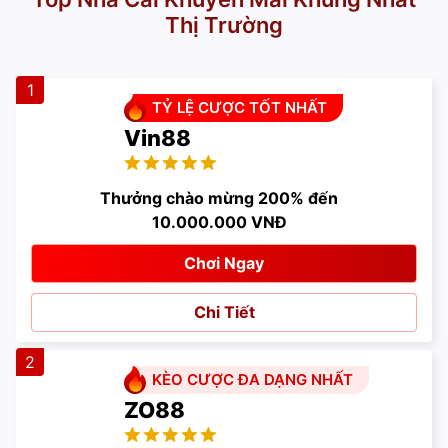
Thị Trường
1
TỶ LỆ CƯỢC TỐT NHẤT
Vin88
Thưởng chào mừng 200% đến
10.000.000 VNĐ
Chơi Ngay
Chi Tiết
2
KÈO CƯỢC ĐA DẠNG NHẤT
ZO88