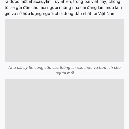
ra được một
nhacaiuytin
. Tuy nhiên, trong bài viết này, chúng
tôi sẽ gửi đến cho mọi người những nhà cái đang làm mưa làm
gió và sở hữu lượng người chơi đông đảo nhất tại Việt Nam.
Nhà cái uy tín cung cấp các thông tin xác thực và hữu ích cho
người mới