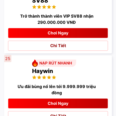
SV88
Trở thành thành viên VIP SV88 nhận
290.000.000 VNĐ
Chơi Ngay
Chi Tiết
25
NẠP RÚT NHANH
Haywin
Ưu đãi bùng nổ lên tới 9.999.999 triệu
đồng
Chơi Ngay