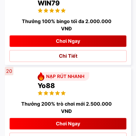
WIN79
Thưởng 100% bingo tối đa 2.000.000
VNĐ
Chơi Ngay
Chi Tiết
20
NẠP RÚT NHANH
Yo88
Thưởng 200% trò chơi mới 2.500.000
VNĐ
Chơi Ngay