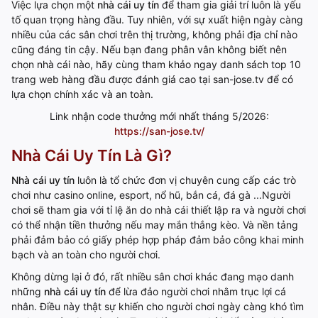
Việc lựa chọn một
nhà cái uy tín
để tham gia giải trí luôn là yếu
tố quan trọng hàng đầu. Tuy nhiên, với sự xuất hiện ngày càng
nhiều của các sân chơi trên thị trường, không phải địa chỉ nào
cũng đáng tin cậy. Nếu bạn đang phân vân không biết nên
chọn nhà cái nào, hãy cùng tham khảo ngay danh sách top 10
trang web hàng đầu được đánh giá cao tại san-jose.tv để có
lựa chọn chính xác và an toàn.
Link nhận code thưởng mới nhất tháng 5/2026:
https://san-jose.tv/
Nhà Cái Uy Tín Là Gì?
Nhà cái uy tín
luôn là tổ chức đơn vị chuyên cung cấp các trò
chơi như casino online, esport, nổ hũ, bắn cá, đá gà ...Người
chơi sẽ tham gia với tỉ lệ ăn do nhà cái thiết lập ra và người chơi
có thể nhận tiền thưởng nếu may mắn thắng kèo. Và nền tảng
phải đảm bảo có giấy phép hợp pháp đảm bảo công khai minh
bạch và an toàn cho người chơi.
Không dừng lại ở đó, rất nhiều sân chơi khác đang mạo danh
những
nhà cái uy tín
để lừa đảo người chơi nhằm trục lợi cá
nhân. Điều này thật sự khiến cho người chơi ngày càng khó tìm