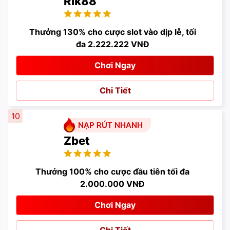
Rik88
Thưởng 130% cho cược slot vào dịp lễ, tối
đa 2.222.222 VNĐ
Chơi Ngay
Chi Tiết
10
NẠP RÚT NHANH
Zbet
Thưởng 100% cho cược đầu tiên tối đa
2.000.000 VNĐ
Chơi Ngay