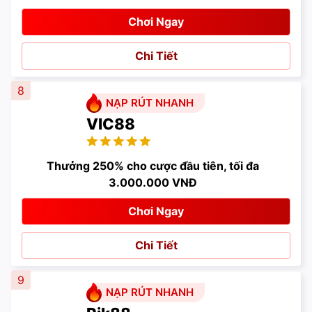
Chơi Ngay
Chi Tiết
8
NẠP RÚT NHANH
VIC88
Thưởng 250% cho cược đầu tiên, tối đa
3.000.000 VNĐ
Chơi Ngay
Chi Tiết
9
NẠP RÚT NHANH