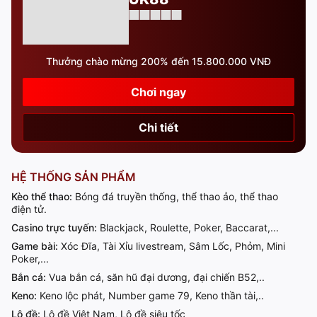
Thưởng chào mừng 200% đến 15.800.000 VNĐ
Chơi ngay
Chi tiết
HỆ THỐNG SẢN PHẨM
Kèo thể thao:
Bóng đá truyền thống, thể thao ảo, thể thao
điện tử.
Casino trực tuyến:
Blackjack, Roulette, Poker, Baccarat,...
Game bài:
Xóc Đĩa, Tài Xỉu livestream, Sâm Lốc, Phỏm, Mini
Poker,...
Bắn cá:
Vua bắn cá, săn hũ đại dương, đại chiến B52,..
Keno:
Keno lộc phát, Number game 79, Keno thần tài,..
Lô đề:
Lô đề Việt Nam, Lô đề siêu tốc