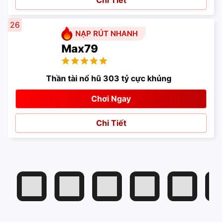
Chi Tiết
26
NẠP RÚT NHANH
Max79
Thần tài nổ hũ 303 tỷ cực khủng
Chơi Ngay
Chi Tiết