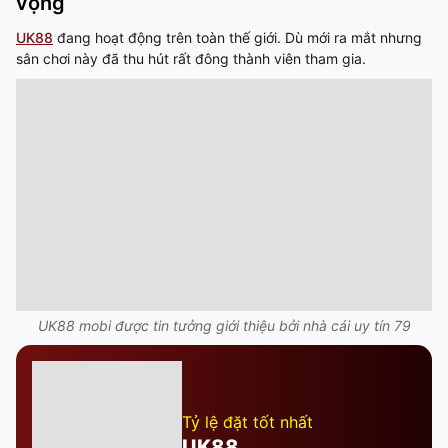
vọng
UK88
đang hoạt động trên toàn thế giới. Dù mới ra mắt nhưng
sân chơi này đã thu hút rất đông thành viên tham gia.
UK88 mobi được tin tưởng giới thiệu bởi nhà cái uy tín 79
Tỷ lệ đặt tốt nhất
UK88