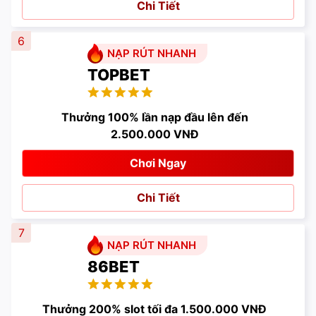
Chi Tiết
6
NẠP RÚT NHANH
TOPBET
Thưởng 100% lần nạp đầu lên đến
2.500.000 VNĐ
Chơi Ngay
Chi Tiết
7
NẠP RÚT NHANH
86BET
Thưởng 200% slot tối đa 1.500.000 VNĐ