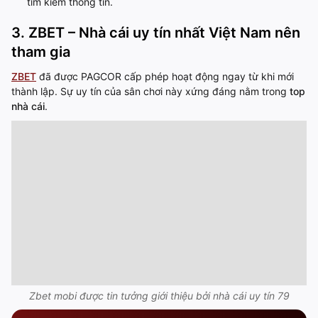
tìm kiếm thông tin.
3. ZBET – Nhà cái uy tín nhất Việt Nam nên
tham gia
ZBET
đã được PAGCOR cấp phép hoạt động ngay từ khi mới
thành lập. Sự uy tín của sân chơi này xứng đáng nằm trong
top
nhà cái
.
Zbet mobi được tin tưởng giới thiệu bởi nhà cái uy tín 79