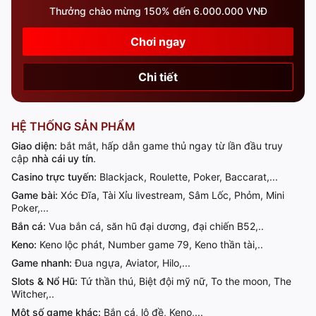
Thưởng chào mừng 150% đến 6.000.000 VNĐ
Chơi ngay
Chi tiết
HỆ THỐNG SẢN PHẨM
Giao diện:
bắt mắt, hấp dẫn game thủ ngay từ lần đầu truy
cập
nhà cái uy tín
.
Casino trực tuyến:
Blackjack, Roulette, Poker, Baccarat,...
Game bài:
Xóc Đĩa, Tài Xỉu livestream, Sâm Lốc, Phỏm, Mini
Poker,...
Bắn cá:
Vua bắn cá, săn hũ đại dương, đại chiến B52,..
Keno:
Keno lộc phát, Number game 79, Keno thần tài,..
Game nhanh:
Đua ngựa, Aviator, Hilo,...
Slots & Nổ Hũ:
Tứ thần thú, Biệt đội mỹ nữ, To the moon, The
Witcher,..
Một số game khác:
Bắn cá, lô đề, Keno,...