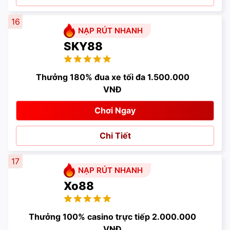
16
NẠP RÚT NHANH
SKY88
Thưởng 180% đua xe tối đa 1.500.000
VNĐ
Chơi Ngay
Chi Tiết
17
NẠP RÚT NHANH
Xo88
Thưởng 100% casino trực tiếp 2.000.000
VNĐ