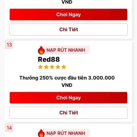
VNĐ
Chơi Ngay
Chi Tiết
13
NẠP RÚT NHANH
Red88
Thưởng 250% cược đầu tiên 3.000.000
VNĐ
Chơi Ngay
Chi Tiết
14
NẠP RÚT NHANH