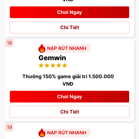
Chơi Ngay
Chi Tiết
18
NẠP RÚT NHANH
Gemwin
Thưởng 150% game giải trí 1.500.000
VNĐ
Chơi Ngay
Chi Tiết
19
NẠP RÚT NHANH