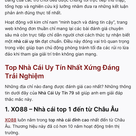
tổng hợp và nghiên cứu kỹ lưỡng nhằm đưa ra những kết luận
phản ánh đúng thực tế nhất.
Hoạt động với kim chỉ nam “minh bạch và đáng tin cậy”, trang
web không đơn thuần chỉ mang lại các bài đánh giá chuyên
sâu mà còn trực tiếp chỉ dẫn người chơi cách thức tự nhận biết
một
nhà cái uy tín
đạt chuẩn. Điều này đóng vai trò quan trọng
trong việc giúp bạn chủ động phòng tránh tối đa các rủi ro lừa
đảo khi tham gia giải trí trên không gian mạng.
Top Nhà Cái Uy Tín Nhất Xứng Đáng
Trải Nghiệm
Những địa chỉ
nào đang được đánh giá cao nhất? Những thông
tin dưới đây của
Nhà Cái Uy Tín 79
sẽ giúp anh em giải đáp
thắc mắc này.
1. XO88 – Nhà cái top 1 đến từ Châu Âu
XO88
luôn nằm trong
top nhà cái đỉnh cao
nhất đến từ Châu
Âu. Thương hiệu này đã có hơn 10 năm hoạt động trên thị
trường.